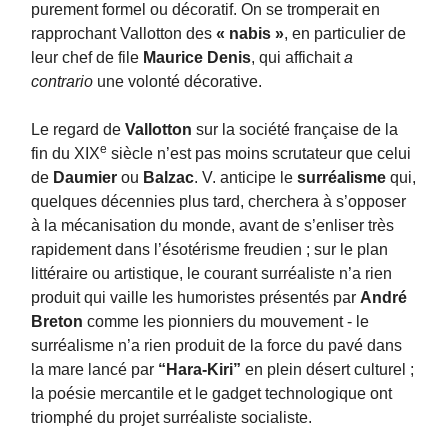
purement formel ou décoratif. On se tromperait en
rapprochant Vallotton des
« nabis »
, en particulier de
leur chef de file
Maurice Denis
, qui affichait
a
contrario
une volonté décorative.
Le regard de
Vallotton
sur la société française de la
e
fin du XIX
siècle n’est pas moins scrutateur que celui
de
Daumier
ou
Balzac
. V. anticipe le
surréalisme
qui,
quelques décennies plus tard, cherchera à s’opposer
à la mécanisation du monde, avant de s’enliser très
rapidement dans l’ésotérisme freudien ; sur le plan
littéraire ou artistique, le courant surréaliste n’a rien
produit qui vaille les humoristes présentés par
André
Breton
comme les pionniers du mouvement - le
surréalisme n’a rien produit de la force du pavé dans
la mare lancé par
“Hara-Kiri”
en plein désert culturel ;
la poésie mercantile et le gadget technologique ont
triomphé du projet surréaliste socialiste.