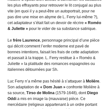
les plus effrayants pour retrouver le lit conjugal au plus
vite (en quoi il y a peut-être un autoportrait, pour ne
pas dire une mise en abyme de L. Ferry lui-même ?),
cet adaptateur s’était fait un devoir de récrire
« Roméo
& Juliette »
pour le vider de sa substance satirique.
Le
frère Laurence
, personnage principal d’une pièce
qui décrit comment l’enfer moderne est pavé de
bonnes intentions, faisait les frais de cette adaptation
et passait à la trappe. L. Ferry restitue à « Roméo &
Juliette » la platitude des romances espagnoles ou
italiennes détournées par Sh.
Luc Ferry n’a même pas hésité à s’attaquer à
Molière
.
Son adaptation de
« Dom Juan »
confronte Molière à
sa source,
Tirso de Molina
(1579-1648), dont
Diego
Oddi
a mis en image la (mauvaise) pièce. Ce
mercédaire (religieux appartenant à un ordre portant