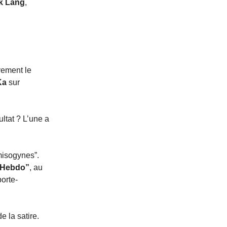
k Lang
,
ivement le
Ka
sur
ltat ? L’une a
misogynes”.
-Hebdo”
, au
porte-
 la satire.