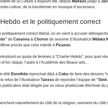
nistère de la Culture a toujours été, depuis
Malraux
jusqu’à
Jac
 contre-culture, de la transformer en musique d’ascenseur.
-Hebdo et le politiquement correct
u politiquement correct libéral, on en vient à accuser rétrospect
bdo”
de
Cavanna
&
Choron
de sexisme (l’illustratrice
Mélaka 
Même procès que celui intenté à
Picasso
.
ntroduisit un quota de femmes à “Charlie-Hebdo”, pour quel résu
e-d’Arc laïque, l’autre à l’Académie des Beaux-arts…
de télé
Dorothée
reprochait déjà à
Cabu
de faire des dessins “
e refus de l’illustratrice
Tanxxx
de rejoindre l’équipe de
“Siné
e publication était dirigée par un vieux phallocrate fétichiste du 
nchent naturellement du côté de la religion, rarement du côté de