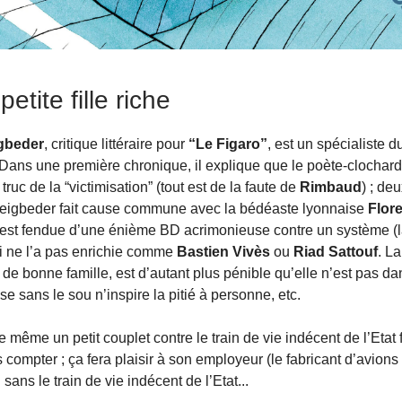
etite fille riche
igbeder
, critique littéraire pour
“Le Figaro”
, est un spécialiste du
 Dans une première chronique, il explique que le poète-clochar
 truc de la “victimisation” (tout est de la faute de
Rimbaud
) ; de
 Beigbeder fait cause commune avec la bédéaste lyonnaise
Flor
s’est fendue d’une énième BD acrimonieuse contre un système (
i ne l’a pas enrichie comme
Bastien Vivès
ou
Riad Sattouf
. L
 de bonne famille, est d’autant plus pénible qu’elle n’est pas d
e sans le sou n’inspire la pitié à personne, etc.
même un petit couplet contre le train de vie indécent de l’Etat 
compter ; ça fera plaisir à son employeur (le fabricant d’avion
 sans le train de vie indécent de l’Etat...