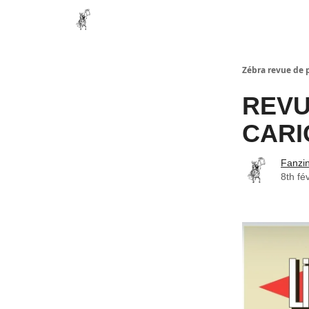
Zébra revue de 
REVU
CARI
Fanzi
8th fé