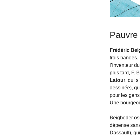
Pauvre p
Frédéric Be
trois bandes.
l’inventeur du
plus tard, F.
Latour
, qui 
dessinée), qu
pour les gens
Une bourgeois
Beigbeder ose 
dépense sans 
Dassault), qui