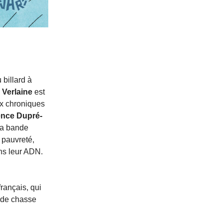
 billard à
d
Verlaine
est
ux chroniques
ence Dupré-
la bande
a pauvreté,
ans leur ADN.
français, qui
s de chasse