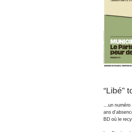
“Libé” 
…un numéro au
ans d’absence
BD où le recyc