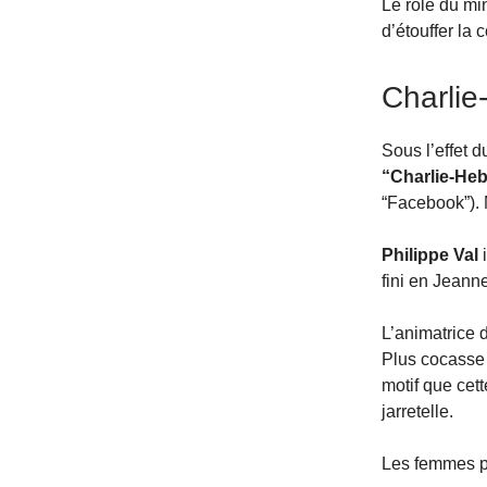
Le rôle du mi
d’étouffer la
Charlie
Sous l’effet d
“Charlie-He
“Facebook”). 
Philippe Val
i
fini en Jeann
L’animatrice 
Plus cocasse l
motif que cett
jarretelle.
Les femmes pe