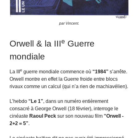
par Vincent.
e
Orwell & la III
Guerre
mondiale
e
La III
guerre mondiale commence où
“1984”
s’arrête.
Orwell montre en effet la Guerre froide entre blocs
rivaux comme un calcul (qui n’a rien de machiavélien).
L’hebdo
“Le 1”
, dans un numéro entièrement
consacré à George Orwell (18 février), interroge le
cinéaste
Raoul Peck
sur son nouveau film
“Orwell -
2+2 = 5”
.